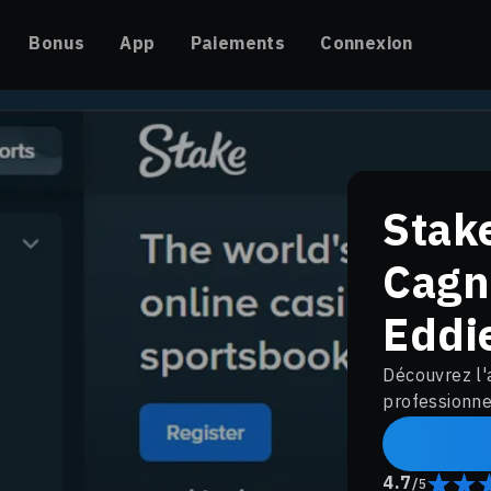
Bonus
App
Paiements
Connexion
Stak
Cagn
Eddi
Découvrez l'
professionne
4.7
/
5