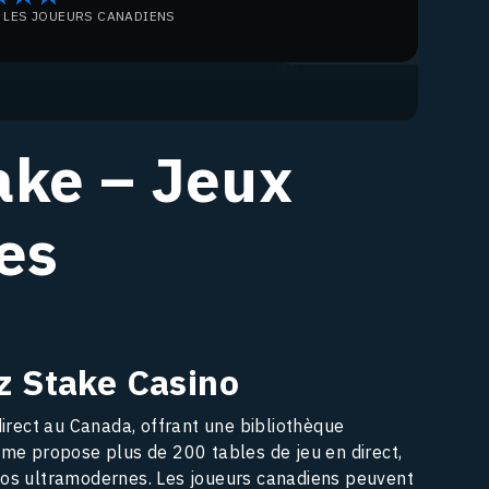
R LES JOUEURS CANADIENS
ake – Jeux
es
ez Stake Casino
irect au Canada, offrant une bibliothèque
orme propose plus de 200 tables de jeu en direct,
dios ultramodernes. Les joueurs canadiens peuvent