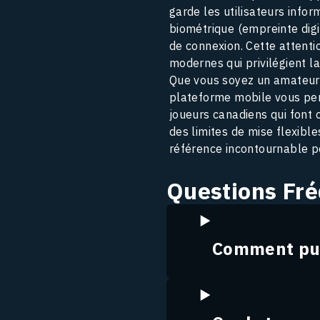
garde les utilisateurs infor
biométrique (empreinte digi
de connexion. Cette attent
modernes qui privilégient la 
Que vous soyez un amateur d
plateforme mobile vous per
joueurs canadiens qui font c
des limites de mise flexibl
référence incontournable po
Questions Fr
Comment pui