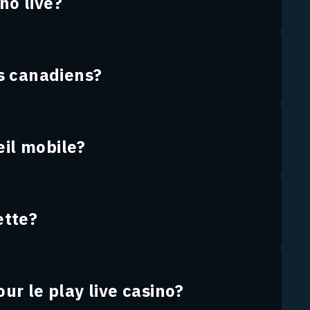
no live?
rs canadiens?
eil mobile?
ette?
r le play live casino?