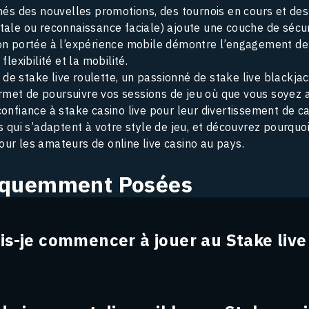
més des nouvelles promotions, des tournois en cours et des 
tale ou reconnaissance faciale) ajoute une couche de sécur
ion portée à l’expérience mobile démontre l’engagement de
flexibilité et la mobilité.
e stake live roulette, un passionné de stake live blackjac
met de poursuivre vos sessions de jeu où que vous soyez a
onfiance à stake casino live pour leur divertissement de casi
es qui s’adaptent à votre style de jeu, et découvrez pourq
ur les amateurs de online live casino au pays.
équemment Posées
s-je commencer à jouer au Stake live