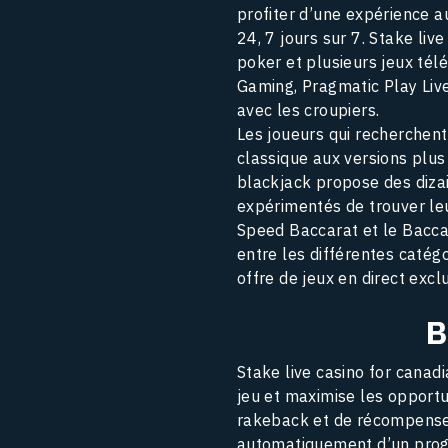
profiter d’une expérience a
24, 7 jours sur 7. Stake liv
poker et plusieurs jeux tél
Gaming, Pragmatic Play Live
avec les croupiers.
Les joueurs qui recherchent
classique aux versions plus
blackjack propose des diza
expérimentés de trouver leu
Speed Baccarat et le Baccar
entre les différentes catég
offre de jeux en direct excl
B
Stake live casino for cana
jeu et maximise les opport
rakeback et de récompenses 
automatiquement d’un progr