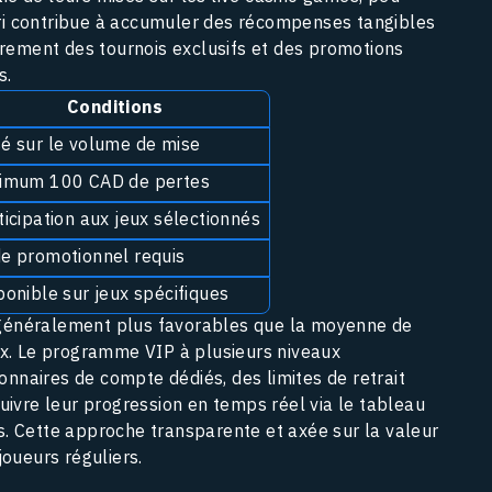
ari contribue à accumuler des récompenses tangibles
ièrement des tournois exclusifs et des promotions
s.
Conditions
é sur le volume de mise
imum 100 CAD de pertes
ticipation aux jeux sélectionnés
e promotionnel requis
ponible sur jeux spécifiques
t généralement plus favorables que la moyenne de
eux. Le programme VIP à plusieurs niveaux
nnaires de compte dédiés, des limites de retrait
suivre leur progression en temps réel via le tableau
s. Cette approche transparente et axée sur la valeur
joueurs réguliers.