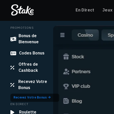
En Direct
Jeux
PROMOTIONS
Bonus de
Bienvenue
Codes Bonus
Offres de
Cashback
Recevez Votre
Bonus
Recevez Votre Bonus
EN DIRECT
Roulette