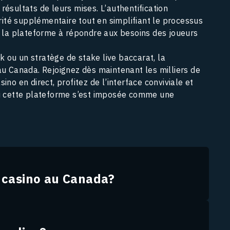
résultats de leurs mises. L’authentification
ité supplémentaire tout en simplifiant le processus
 la plateforme à répondre aux besoins des joueurs
k ou un stratège de stake live baccarat, la
u Canada. Rejoignez dès maintenant les milliers de
no en direct, profitez de l’interface conviviale et
uoi cette plateforme s’est imposée comme une
 casino au Canada?