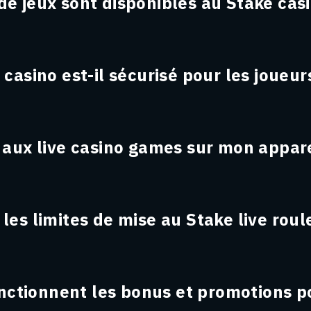
de jeux sont disponibles au Stake casi
e casino est-il sécurisé pour les joueu
r aux live casino games sur mon appar
 les limites de mise au Stake live roul
tionnent les bonus et promotions pou