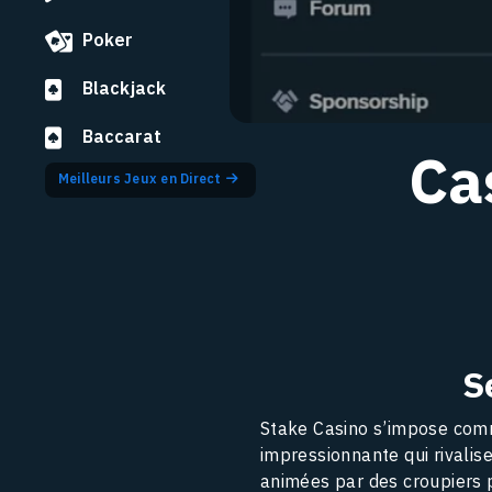
Poker
Blackjack
Baccarat
Ca
Meilleurs Jeux en Direct
S
Stake Casino s’impose comm
impressionnante qui rivalis
animées par des croupiers p