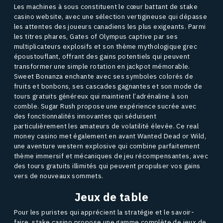
Les machines à sous constituent le cœur battant de stake
casino website, avec une sélection vertigineuse qui dépasse
les attentes des joueurs canadiens les plus exigeants. Parmi
les titres phares, Gates of Olympus captive par ses
multiplicateurs explosifs et son thème mythologique grec
époustouflant, offrant des gains potentiels qui peuvent
transformer une simple rotation en jackpot mémorable.
Sweet Bonanza enchante avec ses symboles colorés de
fruits et bonbons, ses cascades gagnantes et son mode de
tours gratuits généreux qui maintient l’adrénaline à son
comble. Sugar Rush propose une expérience sucrée avec
des fonctionnalités innovantes qui séduisent
particulièrement les amateurs de volatilité élevée. Ce real
money casino met également en avant Wanted Dead or Wild,
une aventure western explosive qui combine parfaitement
thème immersif et mécaniques de jeu récompensantes, avec
des tours gratuits illimités qui peuvent propulser vos gains
vers de nouveaux sommets.
Jeux de table
Pour les puristes qui apprécient la stratégie et le savoir-
faire, stake casino propose une gamme complète de jeux de