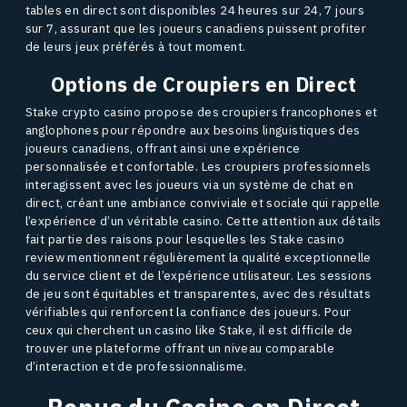
tables en direct sont disponibles 24 heures sur 24, 7 jours
sur 7, assurant que les joueurs canadiens puissent profiter
de leurs jeux préférés à tout moment.
Options de Croupiers en Direct
Stake crypto casino propose des croupiers francophones et
anglophones pour répondre aux besoins linguistiques des
joueurs canadiens, offrant ainsi une expérience
personnalisée et confortable. Les croupiers professionnels
interagissent avec les joueurs via un système de chat en
direct, créant une ambiance conviviale et sociale qui rappelle
l’expérience d’un véritable casino. Cette attention aux détails
fait partie des raisons pour lesquelles les Stake casino
review mentionnent régulièrement la qualité exceptionnelle
du service client et de l’expérience utilisateur. Les sessions
de jeu sont équitables et transparentes, avec des résultats
vérifiables qui renforcent la confiance des joueurs. Pour
ceux qui cherchent un casino like Stake, il est difficile de
trouver une plateforme offrant un niveau comparable
d’interaction et de professionnalisme.