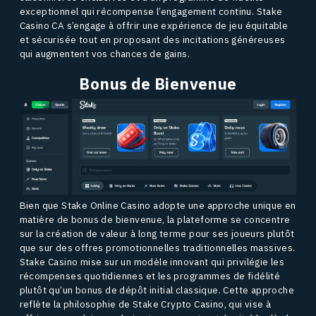
exceptionnel qui récompense l’engagement continu. Stake
Casino CA s’engage à offrir une expérience de jeu équitable
et sécurisée tout en proposant des incitations généreuses
qui augmentent vos chances de gains.
Bonus de Bienvenue
Bien que Stake Online Casino adopte une approche unique en
matière de bonus de bienvenue, la plateforme se concentre
sur la création de valeur à long terme pour ses joueurs plutôt
que sur des offres promotionnelles traditionnelles massives.
Stake Casino mise sur un modèle innovant qui privilégie les
récompenses quotidiennes et les programmes de fidélité
plutôt qu’un bonus de dépôt initial classique. Cette approche
reflète la philosophie de Stake Crypto Casino, qui vise à