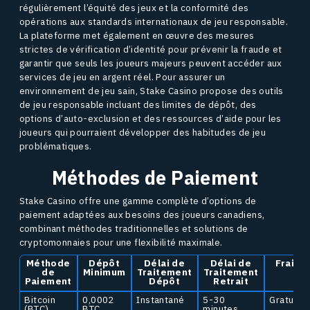
régulièrement l’équité des jeux et la conformité des
opérations aux standards internationaux de jeu responsable.
La plateforme met également en œuvre des mesures
strictes de vérification d’identité pour prévenir la fraude et
garantir que seuls les joueurs majeurs peuvent accéder aux
services de jeu en argent réel. Pour assurer un
environnement de jeu sain, Stake Casino propose des outils
de jeu responsable incluant des limites de dépôt, des
options d’auto-exclusion et des ressources d’aide pour les
joueurs qui pourraient développer des habitudes de jeu
problématiques.
Méthodes de Paiement
Stake Casino offre une gamme complète d’options de
paiement adaptées aux besoins des joueurs canadiens,
combinant méthodes traditionnelles et solutions de
cryptomonnaies pour une flexibilité maximale.
Méthode
Dépôt
Délai de
Délai de
Frais
de
Minimum
Traitement
Traitement
Paiement
Dépôt
Retrait
Bitcoin
0,0002
Instantané
5-30
Gratuit
(BTC)
BTC
minutes