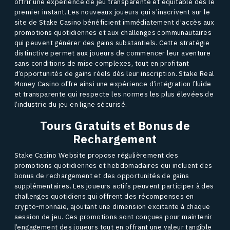
offrir une expérience de jeu transparente et équitable dès le
premier instant. Les nouveaux joueurs qui s’inscrivent sur le
site de Stake Casino bénéficient immédiatement d’accès aux
promotions quotidiennes et aux challenges communautaires
qui peuvent générer des gains substantiels. Cette stratégie
distinctive permet aux joueurs de commencer leur aventure
sans conditions de mise complexes, tout en profitant
d’opportunités de gains réels dès leur inscription. Stake Real
Money Casino offre ainsi une expérience d’intégration fluide
et transparente qui respecte les normes les plus élevées de
l’industrie du jeu en ligne sécurisé.
Tours Gratuits et Bonus de
Rechargement
Stake Casino Website propose régulièrement des
promotions quotidiennes et hebdomadaires qui incluent des
bonus de rechargement et des opportunités de gains
supplémentaires. Les joueurs actifs peuvent participer à des
challenges quotidiens qui offrent des récompenses en
crypto-monnaie, ajoutant une dimension excitante à chaque
session de jeu. Ces promotions sont conçues pour maintenir
l’engagement des joueurs tout en offrant une valeur tangible