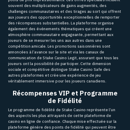
souvent des multiplicateurs de gains augmentés, des
challenges communautaires et des tirages au sort qui offrent
aux joueurs des opportunités exceptionnelles de remporter
des récompenses substantielles. La plateforme organise
également des événements thématiques qui créent une
atmosphère communautaire engageante, permettant aux
joueurs de se mesurer les uns aux autres dans une
compétition amicale. Les promotions saisonnières sont
annoncées à l’avance sur le site et via les canaux de
communication de Stake Casino Legit, assurant que tous les
joueurs ont la possibilité de participer. Cette dimension
sociale et compétitive distingue Stake Casino Safe des
autres plateformes et crée une expérience de jeu
véritablement immersive pour les joueurs canadiens.
Récompenses VIP et Programme
de Fidélité
Le programme de fidélité de Stake Casino représente l’un
des aspects les plus attrayants de cette plateforme de
casino en ligne de confiance. Chaque mise effectuée sur la
plateforme génère des points de fidélité qui peuvent être