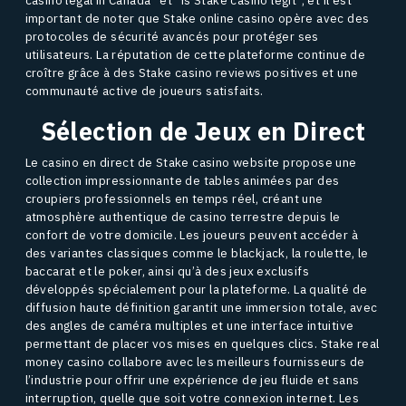
casino legal in Canada” et “is Stake casino legit”, et il est
important de noter que Stake online casino opère avec des
protocoles de sécurité avancés pour protéger ses
utilisateurs. La réputation de cette plateforme continue de
croître grâce à des Stake casino reviews positives et une
communauté active de joueurs satisfaits.
Sélection de Jeux en Direct
Le casino en direct de Stake casino website propose une
collection impressionnante de tables animées par des
croupiers professionnels en temps réel, créant une
atmosphère authentique de casino terrestre depuis le
confort de votre domicile. Les joueurs peuvent accéder à
des variantes classiques comme le blackjack, la roulette, le
baccarat et le poker, ainsi qu’à des jeux exclusifs
développés spécialement pour la plateforme. La qualité de
diffusion haute définition garantit une immersion totale, avec
des angles de caméra multiples et une interface intuitive
permettant de placer vos mises en quelques clics. Stake real
money casino collabore avec les meilleurs fournisseurs de
l’industrie pour offrir une expérience de jeu fluide et sans
interruption, quelle que soit votre connexion internet. Les