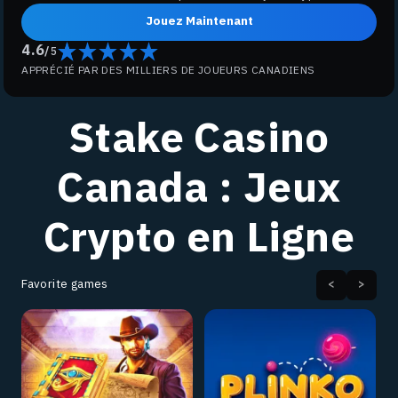
Jouez Maintenant
4.6
/
5
APPRÉCIÉ PAR DES MILLIERS DE JOUEURS CANADIENS
Stake Casino
Canada : Jeux
Crypto en Ligne
Favorite games
<
>