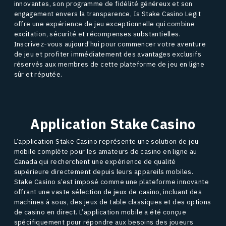
innovantes, son programme de fidélité généreux et son
engagement envers la transparence, Is Stake Casino Legit
offre une expérience de jeu exceptionnelle qui combine
excitation, sécurité et récompenses substantielles.
Inscrivez-vous aujourd’hui pour commencer votre aventure
de jeu et profiter immédiatement des avantages exclusifs
réservés aux membres de cette plateforme de jeu en ligne
sûr et réputée.
Application Stake Casino
L’application Stake Casino représente une solution de jeu
mobile complète pour les amateurs de casino en ligne au
Canada qui recherchent une expérience de qualité
supérieure directement depuis leurs appareils mobiles.
Stake Casino s’est imposé comme une plateforme innovante
offrant une vaste sélection de jeux de casino, incluant des
machines à sous, des jeux de table classiques et des options
de casino en direct. L’application mobile a été conçue
spécifiquement pour répondre aux besoins des joueurs