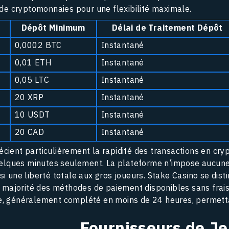
s de cryptomonnaies pour une flexibilité maximale.
Dépôt Minimum
Délai de Traitement Dépôt
0,0002 BTC
Instantané
0,01 ETH
Instantané
0,05 LTC
Instantané
20 XRP
Instantané
10 USDT
Instantané
20 CAD
Instantané
cient particulièrement la rapidité des transactions en cr
quelques minutes seulement. La plateforme n’impose aucune 
si une liberté totale aux gros joueurs. Stake Casino se dis
la majorité des méthodes de paiement disponibles sans frai
e, généralement complété en moins de 24 heures, permetta
Fournisseurs de J