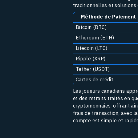
traditionnelles et solution
Méthode de Paiement
Bitcoin (BTC)
Ethereum (ETH)
Litecoin (LTC)
Ripple (XRP)
Tether (USDT)
Cartes de crédit
Les joueurs canadiens appré
et des retraits traités en 
cryptomonnaies, offrant ain
frais de transaction, avec 
compte est simple et rapid