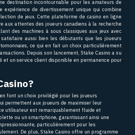
e destination incontournable pour les amateurs de
ne expérience de divertissement unique qui combine
lection de jeux. Cette plateforme de casino en ligne
re aux attentes des joueurs canadiens à la recherche
 allant des machines à sous classiques aux jeux avec
 satisfaire aussi bien les débutants que les joueurs
tomonnaies, ce qui en fait un choix particulièrement
 transactions. Depuis son lancement, Stake Casino a su
é et un service client disponible en permanence pour
Casino?
 font un choix privilégié pour les joueurs
ui permettent aux joueurs de maximiser leur
ce utilisateur est remarquablement fluide et
ablette ou un smartphone, garantissant ainsi une
impressionnante, particulièrement pour les
ulement. De plus, Stake Casino offre un programme