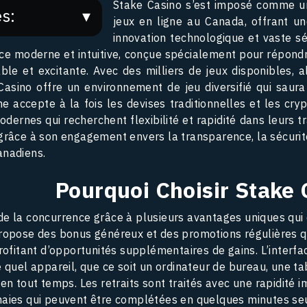
Stake Casino s’est imposé comme un
s:
jeux en ligne au Canada, offrant u
innovation technologique et vaste sé
ace moderne et intuitive, conçue spécialement pour répond
able et excitante. Avec des milliers de jeux disponibles,
Casino offre un environnement de jeu diversifié qui saura
 accepte à la fois les devises traditionnelles et les cryp
modernes qui recherchent flexibilité et rapidité dans leurs
 grâce à son engagement envers la transparence, la sécurit
anadiens.
Pourquoi Choisir Stake 
 la concurrence grâce à plusieurs avantages uniques qui en
ropose des bonus généreux et des promotions régulières q
rofitant d’opportunités supplémentaires de gains. L’interfa
 quel appareil, que ce soit un ordinateur de bureau, une t
en tout temps. Les retraits sont traités avec une rapidité 
aies qui peuvent être complétées en quelques minutes se