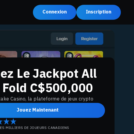
Connexion
Inscription
ez Le Jackpot All
r Fold C$500,000
ake Casino, la plateforme de jeux crypto
Jouez Maintenant
DES MILLIERS DE JOUEURS CANADIENS