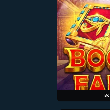
Bo
Play now